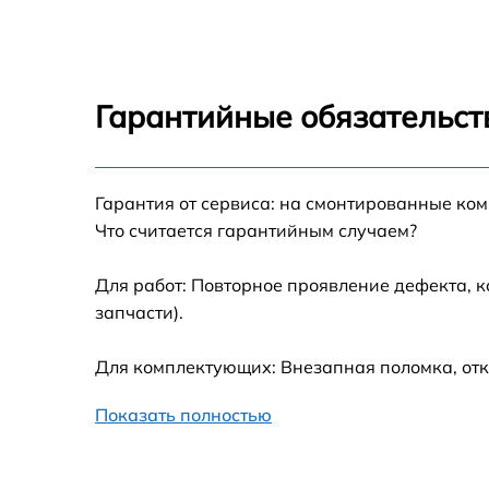
Замена каретки
Ремонт автоподатч
Гарантийные обязательст
Замена абсорбера
Гарантия от сервиса: на смонтированные ко
Замена лазера
Что считается гарантийным случаем?
Замена блока пита
Для работ: Повторное проявление дефекта, 
запчасти).
Чистка блока проя
Для комплектующих: Внезапная поломка, отк
Показать полностью