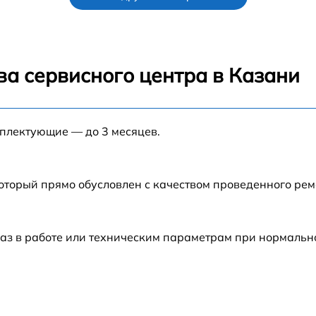
от 70 мин
ика
от 70 мин
ва сервисного центра в Казани
от 70 мин
мплектующие — до 3 месяцев.
от 70 мин
ния
от 70 мин
который прямо обусловлен с качеством проведенного ре
вки
от 70 мин
аз в работе или техническим параметрам при нормальн