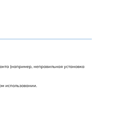
800 р
1700 р
900 р
1200 р
1000 р
монта (например, неправильная установка
1700 р
ом использовании.