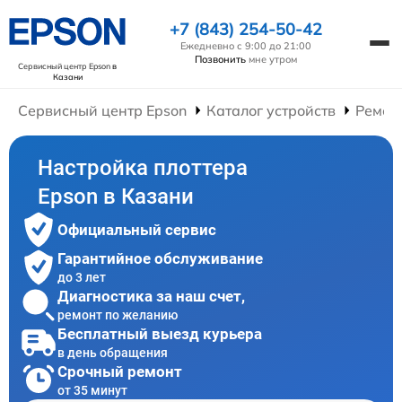
+7 (843) 254-50-42
Ежедневно с 9:00 до 21:00
Позвонить
мне утром
Сервисный центр Epson
в
Казани
Сервисный центр Epson
Каталог устройств
Ремон
Настройка плоттера
Epson в Казани
Официальный сервис
Гарантийное обслуживание
до 3 лет
Диагностика за наш счет,
ремонт по желанию
Бесплатный выезд курьера
в день обращения
Срочный ремонт
от 35 минут