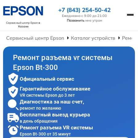
+7 (843) 254-50-42
Ежедневно с 9:00 до 21:00
Позвонить
мне утром
Сервисный центр Epson
в
Казани
Сервисный центр Epson
Каталог устройств
Ремон
Ремонт разъема vr системы
Epson Bt-300
Официальный сервис
Гарантийное обслуживание
VR системы Epson до 3 лет
Диагностика за наш счет,
ремонт по желанию
Бесплатный выезд курьера
в день обращения
Ремонт разъема VR системы
Epson Bt-300 от 35 минут