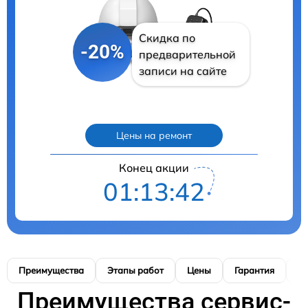
Скидка по
-20%
предварительной
записи на сайте
Цены на ремонт
Конец акции
01:13:41
Преимущества
Этапы работ
Цены
Гарантия
М
Преимущества сервис-